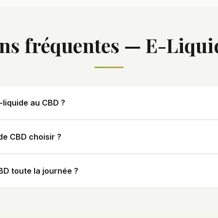
ns fréquentes — E-Liqu
-liquide au CBD ?
te avec une cigarette électronique classique. Les effets so
de CBD choisir ?
ience et de l'effet recherché : un faible dosage (2 %) pou
D toute la journée ?
n effet plus marqué.
ité à votre ressenti. Nos e-liquides sont réservés aux adult