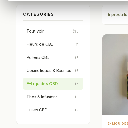
CATÉGORIES
5
produits
Tout voir
(35)
Fleurs de CBD
(11)
Pollens CBD
(7)
Cosmétiques & Baumes
(6)
E-Liquides CBD
(5)
Thés & Infusions
(5)
Huiles CBD
(3)
E-LIQUIDE