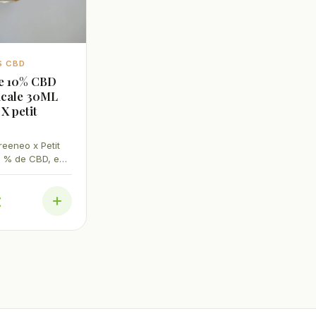
S CBD
de 10% CBD
icale 30ML
X petit
reeneo x Petit
 % de CBD, en
on de 30 ml.
ruits tropicaux.
€
fabriqué en