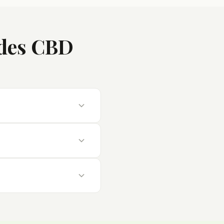
ides CBD
nt ressentis rapidement
r découvrir, des dosages
es et déconseillés aux non-