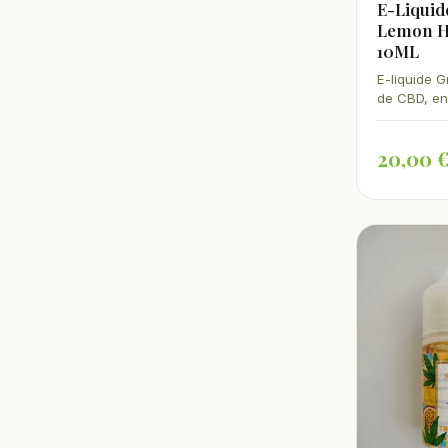
E-Liqui
Lemon H
10ML
E-liquide 
de CBD, en
ml. Terpèn
Haze, agru
20,00 
fraîcheur.
fabriqué e