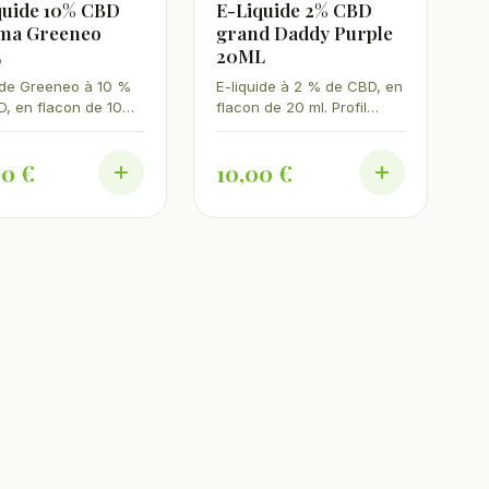
quide 10% CBD
E-Liquide 2% CBD
ma Greeneo
grand Daddy Purple
L
20ML
ide Greeneo à 10 %
E-liquide à 2 % de CBD, en
, en flacon de 10
flacon de 20 ml. Profil
ofil Ketama, aux notes
Granddaddy Purple, fruits
ine traditionnelle.
rouges et notes sucrées.
00 €
10,00 €
THC, fabriqué en
Sans THC, fabriqué en
.
France.