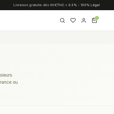
Livraison gratuite dès 60€
THC < 0.3% - 100% Légal
0
sieurs
France ou