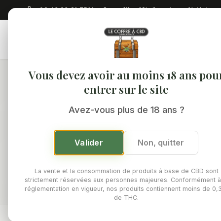
02 43 23 21 75
Mar-Sam : 11h - 19h (hors jours fériés)
Accuei
Vous devez avoir au moins 18 ans pou
Accueil
/
Boutique
/
E-Liquides CBD
entrer sur le site
Avez-vous plus de 18 ans ?
Valider
Non, quitter
E-liq
dosages 
La vente et la consommation de produits à base de CBD sont
strictement réservées aux personnes majeures. Conformément à
réglementation en vigueur, nos produits contiennent moins de 0
de THC.