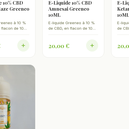
de 10% CBD
E-Liquide 10% CBD
E-Li
aze Greeneo
Amnesai Greeneo
Keta
10ML
10M
Greeneo à 10 %
E-liquide Greeneo à 10 %
E-liqu
 flacon de 10
de CBD, en flacon de 10
de CBD
es de Lemon
ml. Terpènes d'Amnesia,
ml. Pr
mes et
sans THC. Fabriqué en
de rés
€
20,00 €
20,
 Sans THC,
France.
Sans 
n France.
France