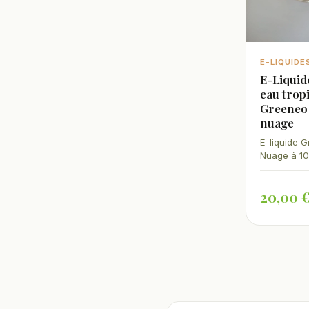
E-LIQUIDE
E-Liqui
eau trop
Greeneo 
nuage
E-liquide G
Nuage à 10
grand flac
Arômes de f
20,00 
Sans THC, 
France.