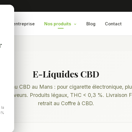
l
L'entreprise
Nos produits
Blog
Contact
r
E-Liquides CBD
uides au CBD au Mans : pour cigarette électronique, plu
et saveurs. Produits légaux, THC < 0,3 %. Livraison 
retrait au Coffre à CBD.
 la
,3%