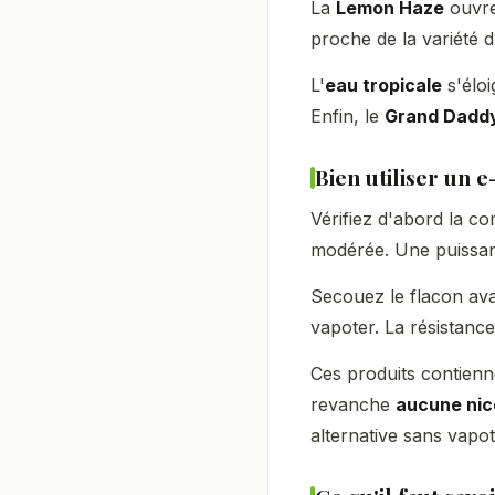
La
Lemon Haze
ouvre
proche de la variété
L'
eau tropicale
s'éloi
Enfin, le
Grand Daddy
Bien utiliser un 
Vérifiez d'abord la co
modérée. Une puissanc
Secouez le flacon ava
vapoter. La résistanc
Ces produits contienne
revanche
aucune nic
alternative sans vap