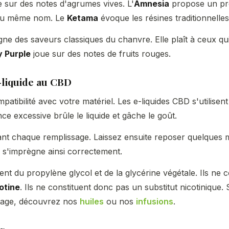
 sur des notes d'agrumes vives. L'
Amnesia
propose un pro
 du même nom. Le
Ketama
évoque les résines traditionnelle
gne des saveurs classiques du chanvre. Elle plaît à ceux qui 
 Purple
joue sur des notes de fruits rouges.
e-liquide au CBD
mpatibilité avec votre matériel. Les e-liquides CBD s'utilisen
e excessive brûle le liquide et gâche le goût.
nt chaque remplissage. Laissez ensuite reposer quelques 
e s'imprègne ainsi correctement.
nt du propylène glycol et de la glycérine végétale. Ils ne 
otine
. Ils ne constituent donc pas un substitut nicotinique
otage, découvrez nos
huiles
ou nos
infusions
.