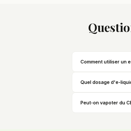
Questio
Comment utiliser un e
L'e-liquide au CBD se vapo
Quel dosage d'e-liqui
grâce à l'inhalation.
Cela dépend de votre expér
Peut-on vapoter du CB
plus élevés (10 %) pour u
Oui, mais adaptez la quant
vapoteurs.