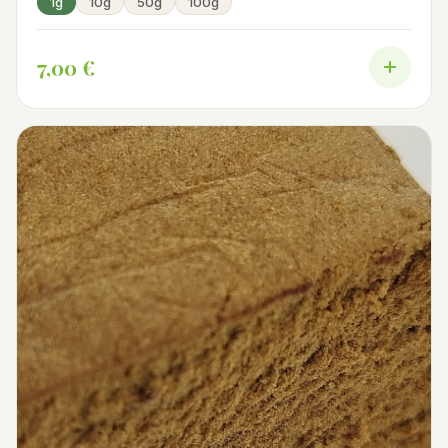
1g
10g
50g
100g
7,00 €