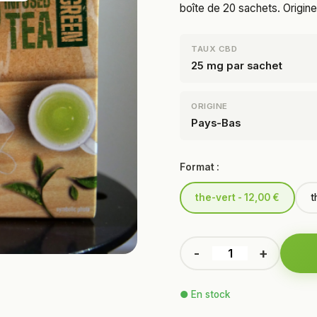
boîte de 20 sachets. Origin
TAUX CBD
25 mg par sachet
ORIGINE
Pays-Bas
Format :
the-vert - 12,00 €
t
-
+
● En stock