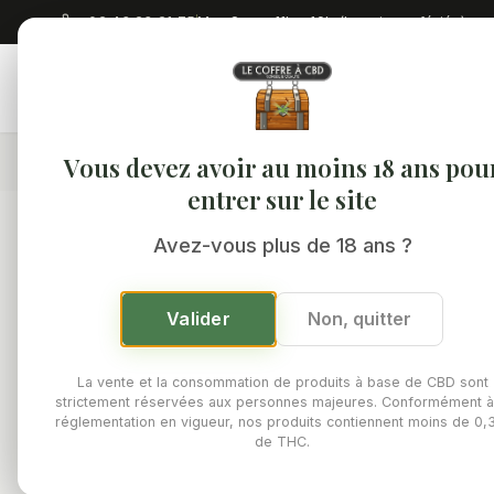
02 43 23 21 75
Mar-Sam : 11h - 19h (hors jours fériés)
Accuei
Vous devez avoir au moins 18 ans pou
Accueil
/
Boutique
/
Thés & Infusions
/
Thé vert ou noir CBD
entrer sur le site
Avez-vous plus de 18 ans ?
Valider
Non, quitter
La vente et la consommation de produits à base de CBD sont
strictement réservées aux personnes majeures. Conformément à
réglementation en vigueur, nos produits contiennent moins de 0
de THC.