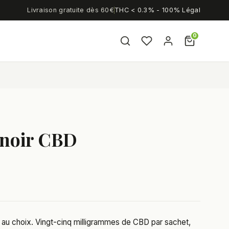
Livraison gratuite dès 60€
THC < 0.3% - 100% Légal
0
 noir CBD
r au choix. Vingt-cinq milligrammes de CBD par sachet,