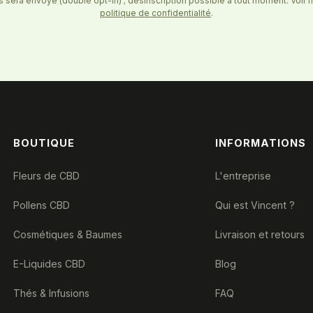
 sera envoyé (double opt-in) ; désinscription possible à tout moment. Voir 
politique de confidentialité
.
BOUTIQUE
INFORMATIONS
Fleurs de CBD
L'entreprise
Pollens CBD
Qui est Vincent ?
Cosmétiques & Baumes
Livraison et retours
E-Liquides CBD
Blog
Thés & Infusions
FAQ