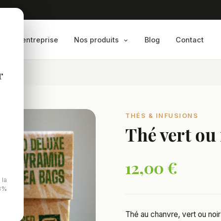
l
L'entreprise
Nos produits
Blog
Contact
r
THÉS & INFUSIONS
Thé vert ou
12,00 €
 la
,3%
Thé au chanvre, vert ou noi