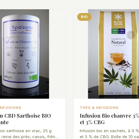
BIO
INFUSIONS
THÉS & INFUSIONS
on CBD Sarthoise BIO
Infusion Bio chanvre 3
ante
et 3% CBG
bio sarthoise en vrac, 25 g.
Infusion bio en sachets, à 3
 reine des prés, cassis, frêne
et 3 % de CBG. Boîte de 10 sa