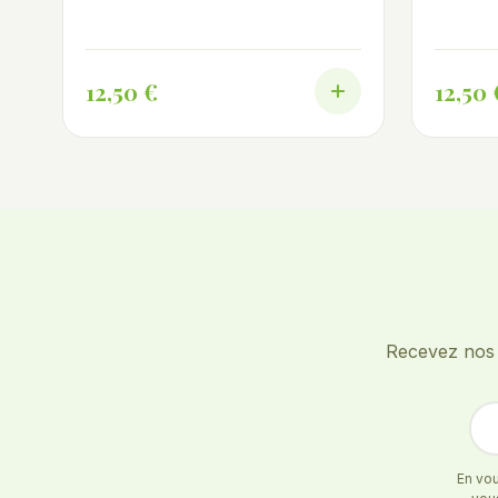
Cultivée et assemblée en France.
et bleuet
France.
12,50 €
12,50 
Recevez nos o
En vou