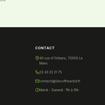
notre
CONTACT
40 rue d'Orléans, 72000 Le
Mans
02 43 23 21 75
contact(@)lecoffreacbd.fr
Mardi - Samedi : 11h à 19h