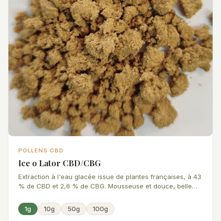
POLLENS CBD
Ice o Lator CBD/CBG
Extraction à l'eau glacée issue de plantes françaises, à 43
% de CBD et 2,6 % de CBG. Mousseuse et douce, belle
puissance et superbe odeur. À mélanger, ou pas.
1g
10g
50g
100g